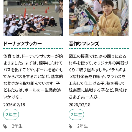
ドーナッツサッカー
音作りフレンズ
体育では、ドーナッツサッカーが始
図工の授業では、身の回りにある
まりました。 まずは、相手に向けて
材料を使って、オリジナルの楽器づ
パスを出すことや、ボールを動かし
くりに取り組みました。ドラムのよ
てからパスをすることなど、基本的
うな打楽器を作る子、マラカスを
な動きから取り組んでいます。 子
工夫して仕上げる子、弦を張って
どもたちは、ボールを一生懸命追
弦楽器に挑戦する子など、発想は
いかけな...
さまざま。一人ひ...
2026/02/18
2026/02/18
２年生
２年生
2年生
2年生