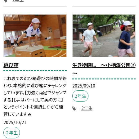
跳び箱
生き物探し ～小柄澤公園②
～
これまでの跳び箱遊びの時間が終
わり、本格的に跳び箱にチャレンジ
2025/09/10
しています。【力強く両足でジャンプ
２年生
する】【手はパーにして奥の方に】
というポイントを意識しながら練
2年生
習しています🔥
2025/10/21
２年生