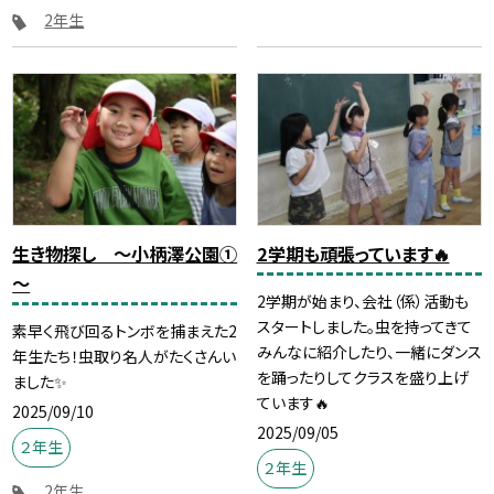
2年生
生き物探し ～小柄澤公園①
2学期も頑張っています🔥
～
2学期が始まり、会社（係）活動も
スタートしました。虫を持ってきて
素早く飛び回るトンボを捕まえた2
みんなに紹介したり、一緒にダンス
年生たち！虫取り名人がたくさんい
を踊ったりしてクラスを盛り上げ
ました✨
ています🔥
2025/09/10
2025/09/05
２年生
２年生
2年生