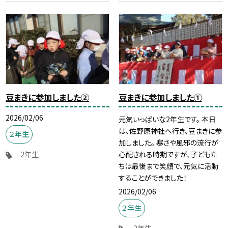
豆まきに参加しました②
豆まきに参加しました①
2026/02/06
元気いっぱいな2年生です。 本日
は、佐野原神社へ行き、豆まきに参
２年生
加しました。 寒さや風邪の流行が
心配される時期ですが、子どもた
2年生
ちは最後まで笑顔で、元気に活動
することができました！
2026/02/06
２年生