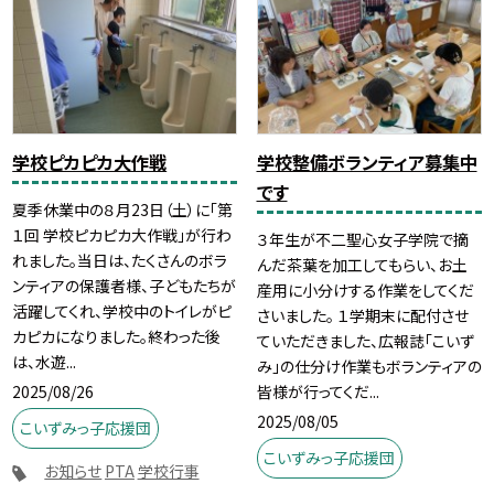
学校ピカピカ大作戦
学校整備ボランティア募集中
です
夏季休業中の８月23日（土）に「第
１回 学校ピカピカ大作戦」が行わ
３年生が不二聖心女子学院で摘
れました。当日は、たくさんのボラ
んだ茶葉を加工してもらい、お土
ンティアの保護者様、子どもたちが
産用に小分けする作業をしてくだ
活躍してくれ、学校中のトイレがピ
さいました。 １学期末に配付させ
カピカになりました。終わった後
ていただきました、広報誌「こいず
は、水遊...
み」の仕分け作業もボランティアの
2025/08/26
皆様が行ってくだ...
2025/08/05
こいずみっ子応援団
こいずみっ子応援団
お知らせ
PTA
学校行事