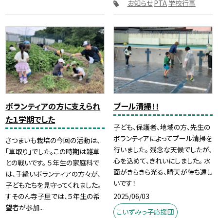
お知らせ
PTA
学校行事
ボランティアの方に支えられ
プール清掃！！
た１学期でした
子ども、保護者、地域の方、先生の
ボランティアによってプール清掃を
さつまいも栽培の今回の活動は、
行いました。 残念な天候でしたが、
「草取り」でした。この時期は雑草
心を込めて、きれいにしました。 水
との戦いです。 ５年生の家庭科で
面がきらきら光る、晴天が待ち遠し
は、手縫いボランティアの方々が、
いです！
子どもたちを見守ってくれました。
2025/06/03
すそのん寺子屋では、５年生の希
望者が参加...
こいずみっ子応援団