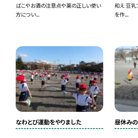
ばこやお酒の注意点や薬の正しい使い
和え 豆乳
方につい...
を作...
なわとび運動をやりました
昼休み