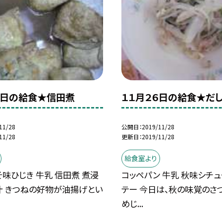
７日の給食★信田煮
１１月２６日の給食★だ
11/28
公開日
2019/11/28
11/28
更新日
2019/11/28
給食室より
そ味ひじき 牛乳 信田煮 煮浸
コッペパン 牛乳 秋味シチュ
汁 きつねの好物が油揚げとい
テー 今日は、秋の味覚のさ
めじ...