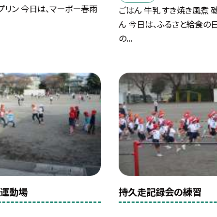
プリン 今日は、マーボー春雨
ごはん 牛乳 すき焼き風煮 
ん 今日は、ふるさと給食の
の...
の運動場
持久走記録会の練習