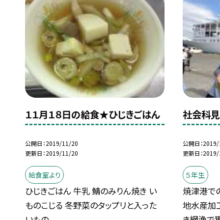
１１月１８日の給食★ひじきごはん
社会科
公開日
2019/11/20
公開日
2019/
更新日
2019/11/20
更新日
2019/
給食室より
５年生
ひじきごはん 牛乳 鯖のみりん焼き い
焼津港で
ものこじる 冬野菜のタップリと入った
地水産加
いもの...
き網漁で獲.