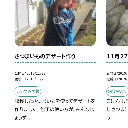
さつまいものデザート作り
１１月２
公開日
2019/11/28
公開日
2019/
更新日
2019/11/28
更新日
2019/
こいずみ学級
給食室より
収穫したさつまいもを使ってデザートを
ごはん し
作りました。 包丁の使い方が、みんなじ
し さつま
ょうず...
う...