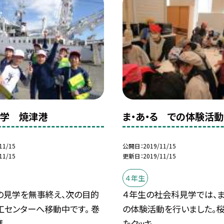
見学 焼津港
ま・あ・る での体験活動
11/15
公開日
2019/11/15
11/15
更新日
2019/11/15
４年生
の見学を無事終え、次の目的
４年生の社会科見学では、ま
工センターへ移動中です。 巻
の体験活動を行いました。
..
たクッキ...