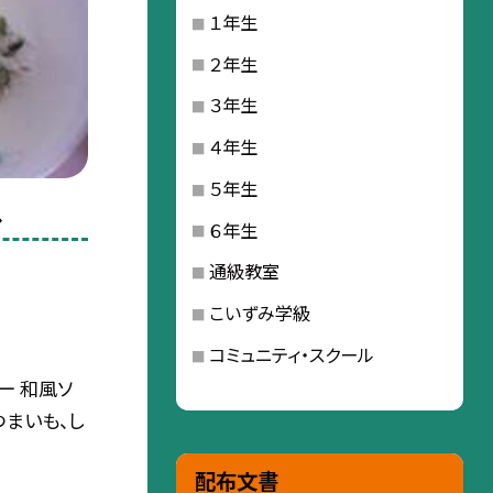
１年生
２年生
３年生
４年生
５年生
し
６年生
通級教室
こいずみ学級
コミュニティ・スクール
ー 和風ソ
つまいも、し
配布文書