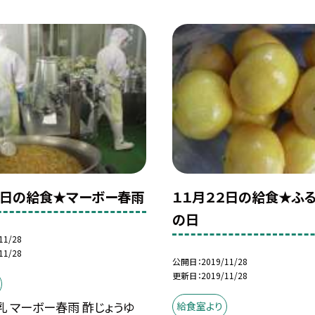
５日の給食★マーボー春雨
１１月２２日の給食★ふ
の日
11/28
11/28
公開日
2019/11/28
更新日
2019/11/28
乳 マーボー春雨 酢じょうゆ
給食室より