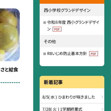
西小学校グランドデザイン
令和８年度 西小グランドデザイ
ン
PDF
その他
R8いじめ防止基本方針
PDF
るさと給食
新着記事
8/5( 水 ) ひまわりが咲きました
7/28( 火 ) 1学期終業式