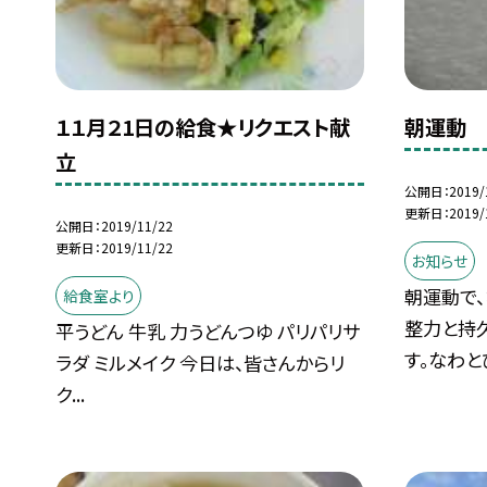
１１月２1日の給食★リクエスト献
朝運動
立
公開日
2019/
更新日
2019/
公開日
2019/11/22
更新日
2019/11/22
お知らせ
朝運動で
給食室より
整力と持
平うどん 牛乳 力うどんつゆ パリパリサ
す。なわとび
ラダ ミルメイク 今日は、皆さんからリ
ク...