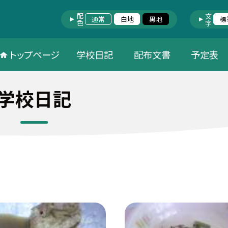
配色
文字
通常
白地
黒地
標
トップページ
学校日記
配布文書
予定表
学校日記