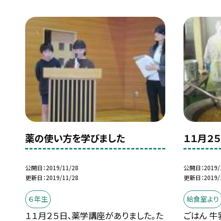
薬の使い方を学びました
１１月２
公開日
2019/11/28
公開日
2019/
更新日
2019/11/28
更新日
2019/
６年生
給食室より
１１月２５日、薬学講座がありました。た
ごはん 牛