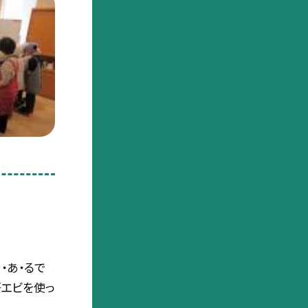
・あ・るで
桜エビを使っ