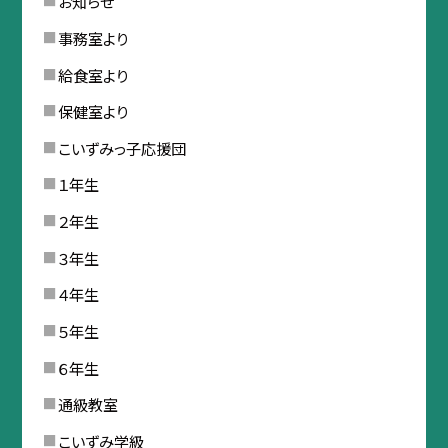
お知らせ
事務室より
給食室より
保健室より
こいずみっ子応援団
１年生
２年生
３年生
４年生
５年生
６年生
通級教室
こいずみ学級