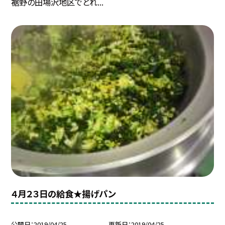
裾野の田場沢地区でとれ...
４月２３日の給食★揚げパン
公開日
2019/04/25
更新日
2019/04/25