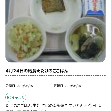
４月２４日の給食★たけのこごはん
公開日
2019/04/25
更新日
2019/04/25
給食室より
たけのこごはん 牛乳 さばの南部焼き すいとん汁 今日は、