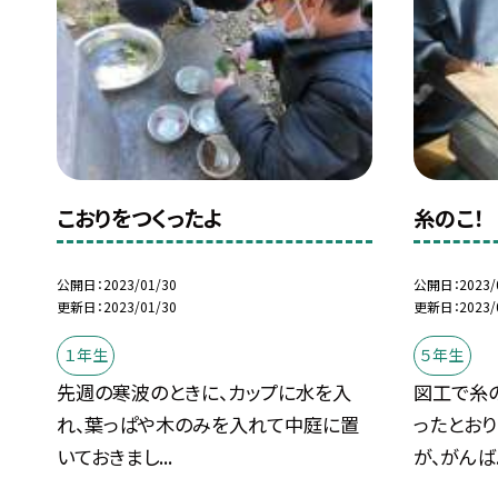
こおりをつくったよ
糸のこ！
公開日
2023/01/30
公開日
2023/
更新日
2023/01/30
更新日
2023/
１年生
５年生
先週の寒波のときに、カップに水を入
図工で糸
れ、葉っぱや木のみを入れて中庭に置
ったとお
いておきまし...
が、がんば..