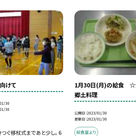
向けて
1月30日(月)の給食 
郷土料理
01/30
01/30
公開日
2023/01/30
更新日
2023/01/30
つぐ移杖式まであと少し。 6
給食室より