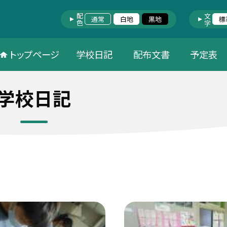
配色
文字
通常
白地
黒地
標
トップページ
学校日記
配布文書
予定表
学校日記