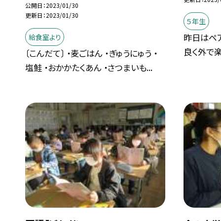
公開日
2023/01/30
更新日
2023/01/30
５年生
昨日はペ
給食室より
良く外で楽
〔こんだて〕 ・麦ごはん ・ぎゅうにゅう ・
塩鮭 ・おかかたくあん ・さつまいも...