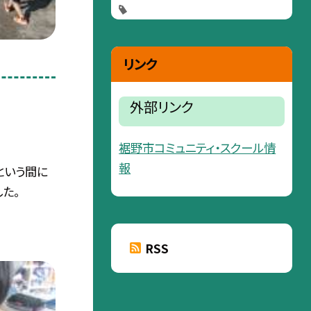
リンク
外部リンク
裾野市コミュニティ・スクール情
報
という間に
た。
RSS