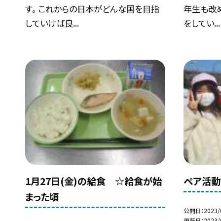
す。 これからの日本がどんな国を目指
年生も改
していけば良...
をしてい...
1月27日(金)の給食 ☆給食が始
ペア活動
まった頃
公開日
2023/
更新日
2023/