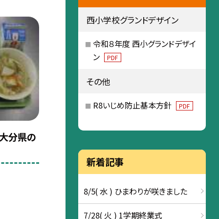
西小学校グランドデザイン
令和８年度 西小グランドデザイ
ン
PDF
その他
R8いじめ防止基本方針
PDF
☆大分県の
新着記事
8/5( 水 ) ひまわりが咲きました
7/28( 火 ) 1学期終業式