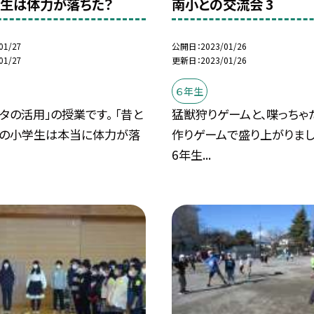
生は体力が落ちた？
南小との交流会 3
01/27
公開日
2023/01/26
01/27
更新日
2023/01/26
６年生
タの活用」の授業です。 「昔と
猛獣狩りゲームと、喋っちゃ
今の小学生は本当に体力が落
作りゲームで盛り上がりまし
6年生...