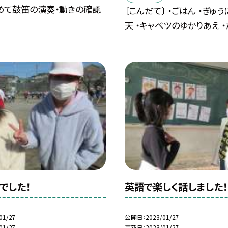
めて鼓笛の演奏・動きの確認
〔こんだて〕 ・ごはん ・ぎゅう
天 ・キャベツのゆかりあえ ・だ
でした！
英語で楽しく話しました！
01/27
公開日
2023/01/27
01/27
更新日
2023/01/27