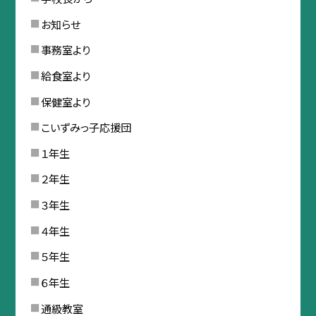
お知らせ
事務室より
給食室より
保健室より
こいずみっ子応援団
１年生
２年生
３年生
４年生
５年生
６年生
通級教室