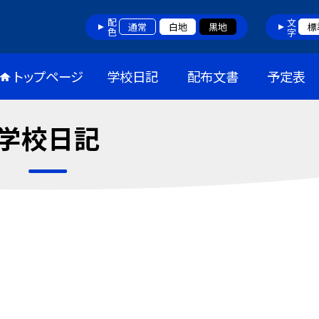
配色
文字
通常
白地
黒地
標
トップページ
学校日記
配布文書
予定表
学校日記