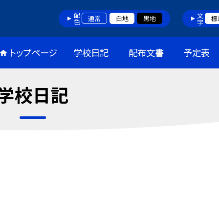
配色
文字
通常
白地
黒地
標
トップページ
学校日記
配布文書
予定表
学校日記