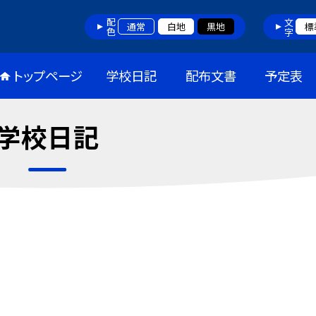
配色
文字
通常
白地
黒地
標
トップページ
学校日記
配布文書
予定表
学校日記