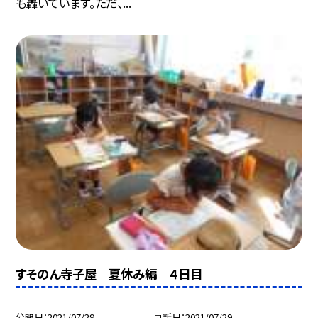
も轟いています。ただ、...
すそのん寺子屋 夏休み編 ４日目
公開日
2021/07/29
更新日
2021/07/29