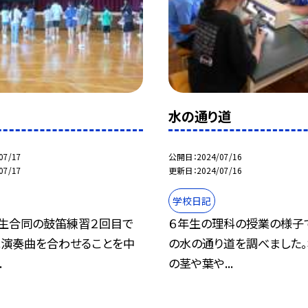
習
水の通り道
07/17
公開日
2024/07/16
07/17
更新日
2024/07/16
学校日記
年生合同の鼓笛練習２回目で
６年生の理科の授業の様子
は演奏曲を合わせることを中
の水の通り道を調べました。
.
の茎や葉や...