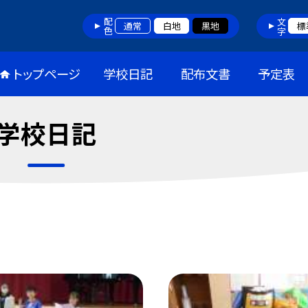
配色
文字
通常
白地
黒地
標
トップページ
学校日記
配布文書
予定表
学校日記