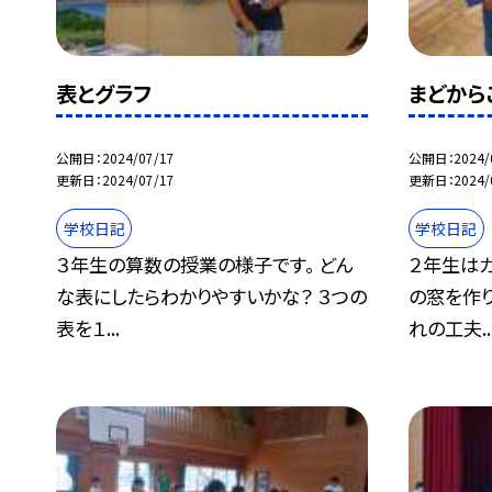
表とグラフ
まどから
公開日
2024/07/17
公開日
2024/
更新日
2024/07/17
更新日
2024/
学校日記
学校日記
３年生の算数の授業の様子です。 どん
２年生は
な表にしたらわかりやすいかな？ ３つの
の窓を作
表を１...
れの工夫..