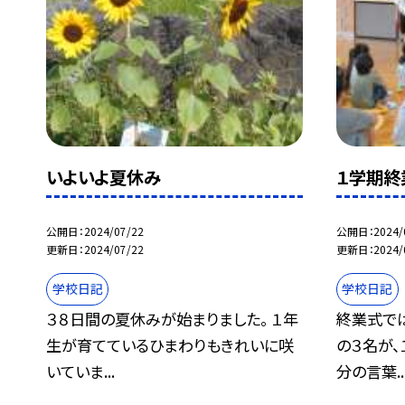
いよいよ夏休み
１学期終
公開日
2024/07/22
公開日
2024/
更新日
2024/07/22
更新日
2024/
学校日記
学校日記
３８日間の夏休みが始まりました。 １年
終業式では
生が育てているひまわりもきれいに咲
の３名が
いていま...
分の言葉..