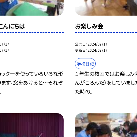
こんにちは
お楽しみ会
07/17
公開日
2024/07/17
07/17
更新日
2024/07/17
学校日記
カッターを使っていろいろな形
１年生の教室ではお楽しみ
ります。窓をあけると…それぞ
んがころんだ）をしていました
.
た時の...