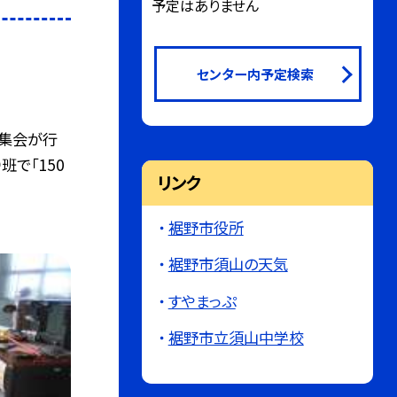
予定はありません
センター内予定検索
年集会が行
班で「150
リンク
裾野市役所
裾野市須山の天気
すやまっぷ
裾野市立須山中学校