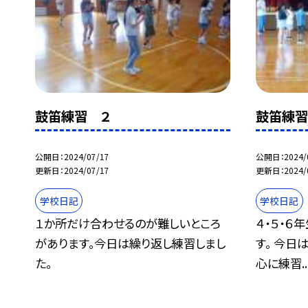
鼓笛練習 ２
鼓笛練
公開日
2024/07/17
公開日
2024/
更新日
2024/07/17
更新日
2024/
学校日記
学校日記
１か所だけ合わせるのが難しいところ
４・５・６
があります。今日は繰り返し練習しまし
す。 今日
た。
心に練習..