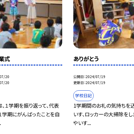
業式
ありがとう
07/20
公開日
2024/07/19
07/20
更新日
2024/07/19
学校日記
、１学期を振り返って、代表
1学期間のお礼の気持ちを込
、１学期にがんばったことを自
いす、ロッカーの大掃除をしま
.
やいす...