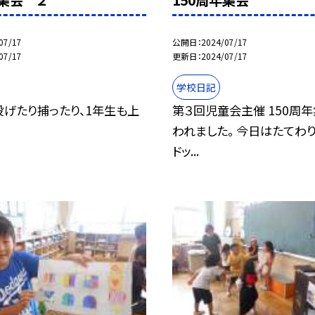
年集会 ２
150周年集会
07/17
公開日
2024/07/17
07/17
更新日
2024/07/17
学校日記
投げたり捕ったり、1年生も上
第３回児童会主催 150周
われました。 今日はたてわり
ドッ...