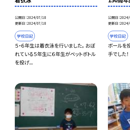
着衣泳
150周
公開日
2024/07/18
公開日
2024/
更新日
2024/07/18
更新日
2024/
学校日記
学校日記
５・６年生は着衣泳を行いました。 おぼ
ボールを
れている５年生に６年生がペットボトル
手でした！
を投げ...