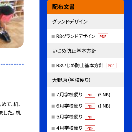
配布文書
グランドデザイン
R8グランドデザイン
PDF
いじめ防止基本方針
R8いじめ防止基本方針
PDF
大野原（学校便り）
７月学校便り
(5 MB)
PDF
めて、机、
６月学校便り
(1 MB)
PDF
した。 机
５月学校便り
PDF
４月学校便り
PDF