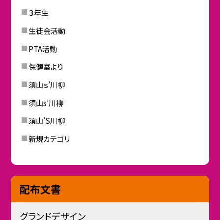
３年生
生徒会活動
PTA活動
保健室より
須山ｓ’川柳
須山s’川柳
須山’S川柳
新規カテゴリ
配布文書
グランドデザイン