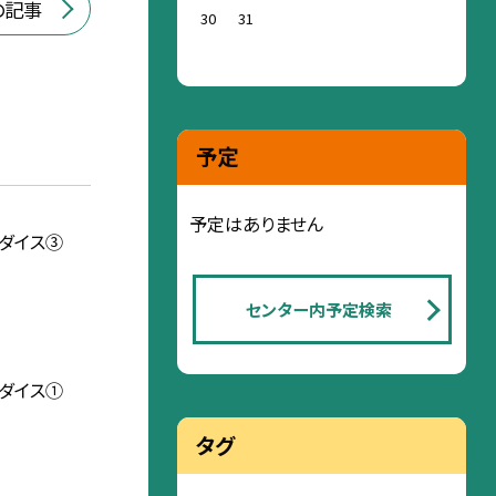
の記事
30
31
予定
予定はありません
ダイス③
センター内予定検索
ダイス①
タグ