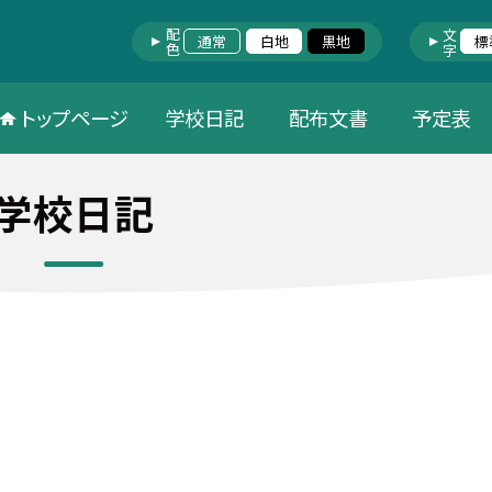
配色
文字
通常
白地
黒地
標
トップページ
学校日記
配布文書
予定表
学校日記