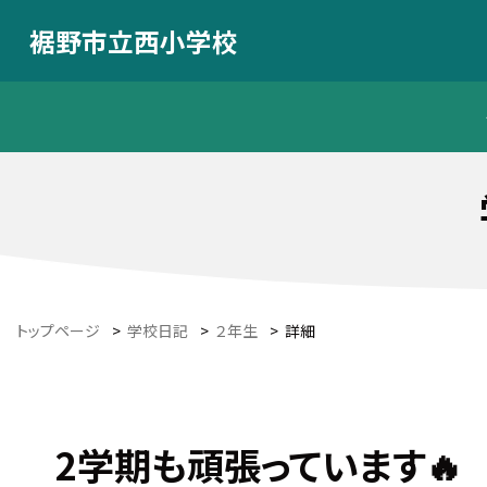
裾野市立西小学校
トップページ
>
学校日記
>
２年生
>
詳細
2学期も頑張っています🔥