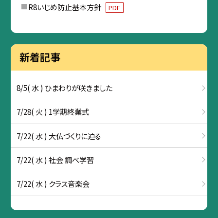
R8いじめ防止基本方針
PDF
新着記事
8/5( 水 ) ひまわりが咲きました
7/28( 火 ) 1学期終業式
7/22( 水 ) 大仏づくりに迫る
7/22( 水 ) 社会 調べ学習
7/22( 水 ) クラス音楽会