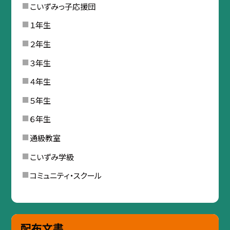
こいずみっ子応援団
１年生
２年生
３年生
４年生
５年生
６年生
通級教室
こいずみ学級
コミュニティ・スクール
配布文書