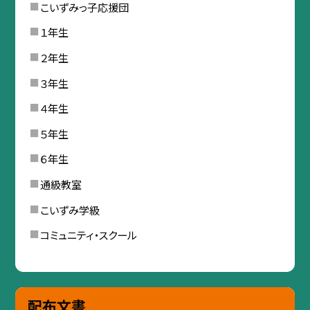
こいずみっ子応援団
１年生
２年生
３年生
４年生
５年生
６年生
通級教室
こいずみ学級
コミュニティ・スクール
配布文書