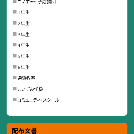
こいずみっ子応援団
１年生
２年生
３年生
４年生
５年生
６年生
通級教室
こいずみ学級
コミュニティ・スクール
配布文書