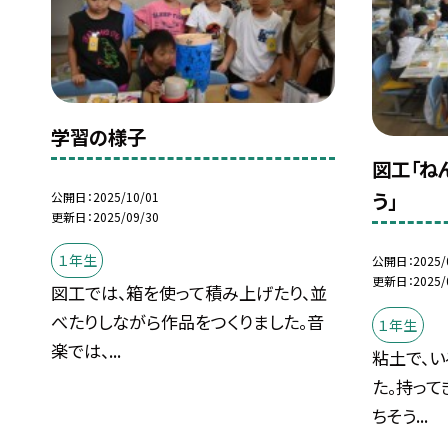
学習の様子
図工「ね
う」
公開日
2025/10/01
更新日
2025/09/30
１年生
公開日
2025/
更新日
2025/
図工では、箱を使って積み上げたり、並
べたりしながら作品をつくりました。音
１年生
楽では、...
粘土で、い
た。持って
ちそう...