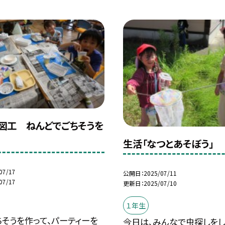
図工 ねんどでごちそうを
生活「なつとあそぼう」
07/17
公開日
2025/07/11
07/17
更新日
2025/07/10
１年生
そうを作って、パーティーを
今日は、みんなで虫探しをし