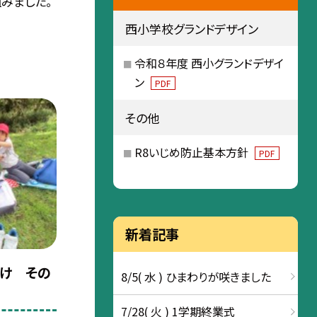
みました。
西小学校グランドデザイン
令和８年度 西小グランドデザイ
ン
PDF
その他
R8いじめ防止基本方針
PDF
新着記事
つけ その
8/5( 水 ) ひまわりが咲きました
7/28( 火 ) 1学期終業式