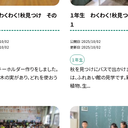
わくわく！秋見つけ その
１年生 わくわく！秋見
１
10/02
公開日
2025/10/02
10/02
更新日
2025/10/02
１年生
キーホルダー作りをしました。
秋を見つけにバスで出かけ
の木の実があり、どれを使おう
は、ふれあい館の見学です。
植物、生...