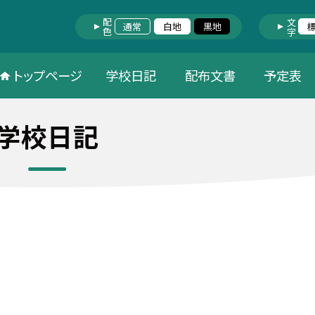
配色
文字
通常
白地
黒地
トップページ
学校日記
配布文書
予定表
学校日記