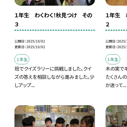
１年生 わくわく！秋見つけ その
１年生 
３
２
公開日
2025/10/02
公開日
2025/
更新日
2025/10/02
更新日
2025/
１年生
１年生
班でクイズラリーに挑戦しました。クイ
木の実で
ズの答えを相談しながら進みました。少
たくさん
しアップ...
か迷って...