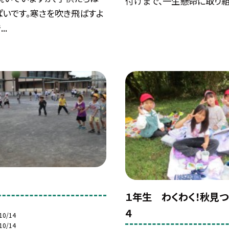
付けまで、一生懸命に取り組
ぱいです。寒さを吹き飛ばすよ
..
１年生 わくわく！秋見
４
10/14
10/14