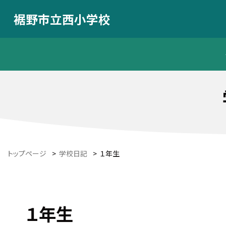
裾野市立西小学校
トップページ
>
学校日記
>
１年生
１年生