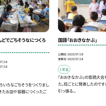
んどでごちそうなにつくろ
国語「おおきなかぶ」
公開日
2025/07/18
更新日
2025/07/18
07/18
07/18
１年生
「おおきなかぶ」の音読大会
た。班ごとに発表したのです
ろいろなごちそうをつくりまし
引っ張る...
きたお皿や容器につくったご