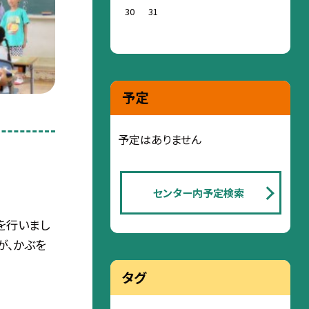
30
31
予定
予定はありません
センター内予定検索
を行いまし
が、かぶを
タグ