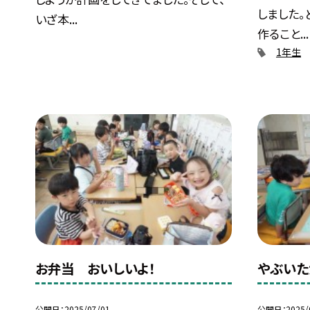
しました。
いざ本...
作ること...
1年生
お弁当 おいしいよ！
やぶいた
公開日
2025/07/01
公開日
2025/