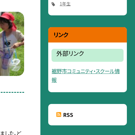
1年生
リンク
外部リンク
裾野市コミュニティ・スクール情
報
RSS
ました。ど