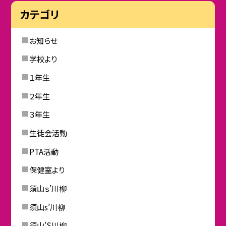
カテゴリ
お知らせ
学校より
１年生
２年生
３年生
生徒会活動
PTA活動
保健室より
須山ｓ’川柳
須山s’川柳
須山’S川柳