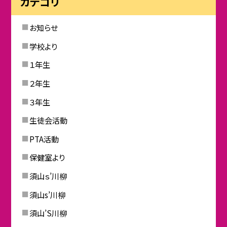
カテゴリ
お知らせ
学校より
１年生
２年生
３年生
生徒会活動
PTA活動
保健室より
須山ｓ’川柳
須山s’川柳
須山’S川柳