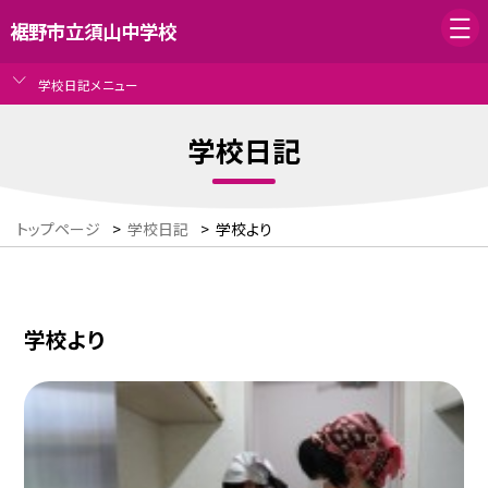
裾野市立須山中学校
学校日記メニュー
学校日記
トップページ
>
学校日記
>
学校より
学校より