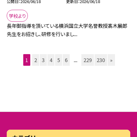
公開日
2026/06/18
更新日
2026/06/18
学校より
長年御指導を頂いている横浜国立大学名誉教授髙木展郎
先生をお招きし、研修を行いまし...
1
2
3
4
5
6
...
229
230
»